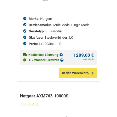
Marke:
Netgear
Betriebsmodus:
Multi Mode, Single Mode
Gerätetyp:
SFP-Modul
Glasfaser Steckverbinder:
LC
Ports:
1x 10GBase-LR
1289,60
€
Kostenlose Lieferung
inkl. MwSt
1-2 Wochen Lieferzeit
In den Warenkorb
Netgear AXM763-10000S
Nicht
bewertet