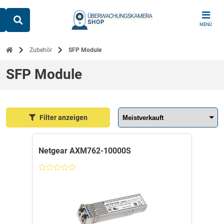
Skip
to
MENÜ
content
Zubehör
SFP Module
SFP Module
Sortieren nach:
Filter anzeigen
Netgear AXM762-10000S
Nicht
bewertet