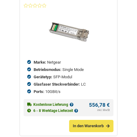
Nicht
bewertet
Marke:
Netgear
Betriebsmodus:
Single Mode
Gerätetyp:
SFP-Modul
Glasfaser Steckverbinder:
LC
Ports:
10GBit/s
556,78
€
Kostenlose Lieferung
inkl. MwSt
6 - 8 Werktage Lieferzeit
In den Warenkorb