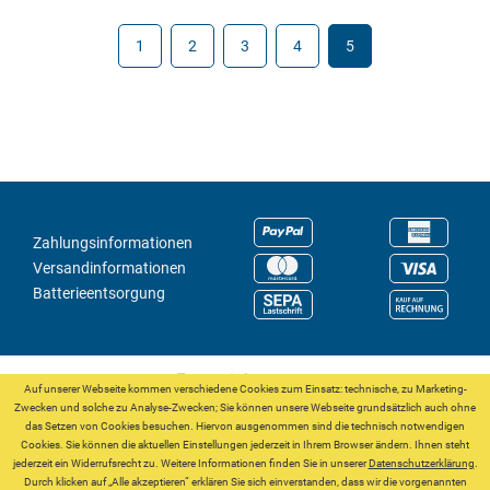
1
2
3
4
5
Zahlungsinformationen
Versandinformationen
Batterieentsorgung
Auf unserer Webseite kommen verschiedene Cookies zum Einsatz: technische, zu Marketing-
Zwecken und solche zu Analyse-Zwecken; Sie können unsere Webseite grundsätzlich auch ohne
das Setzen von Cookies besuchen. Hiervon ausgenommen sind die technisch notwendigen
Widerrufsbelehrung
Datenschutzerklärung (alt)
Cookies. Sie können die aktuellen Einstellungen jederzeit in Ihrem Browser ändern. Ihnen steht
Impressum
AGB
jederzeit ein Widerrufsrecht zu. Weitere Informationen finden Sie in unserer
Datenschutzerklärung
.
Durch klicken auf „Alle akzeptieren“ erklären Sie sich einverstanden, dass wir die vorgenannten