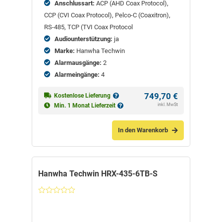
Anschlussart:
ACP (AHD Coax Protocol),
CCP (CVI Coax Protocol), Pelco-C (Coaxitron),
RS-485, TCP (TVI Coax Protocol
Audiounterstützung:
ja
Marke:
Hanwha Techwin
Alarmausgänge:
2
Alarmeingänge:
4
749,70
€
Kostenlose Lieferung
inkl. MwSt
Min. 1 Monat Lieferzeit
In den Warenkorb
Hanwha Techwin HRX-435-6TB-S
Nicht
bewertet