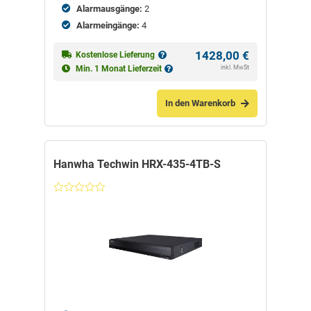
Alarmausgänge:
2
Alarmeingänge:
4
1428,00
€
Kostenlose Lieferung
inkl. MwSt
Min. 1 Monat Lieferzeit
In den Warenkorb
Hanwha Techwin HRX-435-4TB-S
Nicht
bewertet