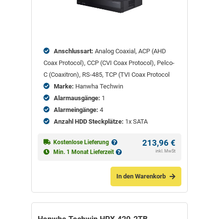
Anschlussart:
Analog Coaxial, ACP (AHD
Coax Protocol), CCP (CVI Coax Protocol), Pelco-
C (Coaxitron), RS-485, TCP (TVI Coax Protocol
Marke:
Hanwha Techwin
Alarmausgänge:
1
Alarmeingänge:
4
Anzahl HDD Steckplätze:
1x SATA
213,96
€
Kostenlose Lieferung
inkl. MwSt
Min. 1 Monat Lieferzeit
In den Warenkorb