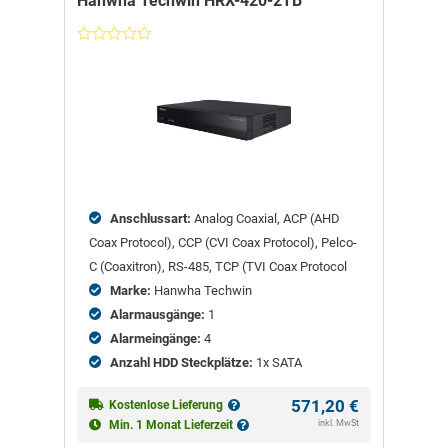
Hanwha Techwin HRX-420-2TB
Nicht
bewertet
Anschlussart:
Analog Coaxial, ACP (AHD
Coax Protocol), CCP (CVI Coax Protocol), Pelco-
C (Coaxitron), RS-485, TCP (TVI Coax Protocol
Marke:
Hanwha Techwin
Alarmausgänge:
1
Alarmeingänge:
4
Anzahl HDD Steckplätze:
1x SATA
571,20
€
Kostenlose Lieferung
inkl. MwSt
Min. 1 Monat Lieferzeit