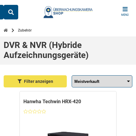
Skip
to
MENÜ
content
Zubehör
DVR & NVR (Hybride
Aufzeichnungsgeräte)
Sortieren nach:
Filter anzeigen
Hanwha Techwin HRX-420
Nicht
bewertet