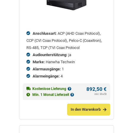
Anschlussart:
ACP (AHD Coax Protocol),
CCP (CVI Coax Protocol), Pelco-C (Coaxitron),
RS-485, TCP (TVI Coax Protocol
Audiounterstützung:
ja
Marke:
Hanwha Techwin
Alarmausgänge:
1
Alarmeingänge:
4
892,50
€
Kostenlose Lieferung
inkl. MwSt
Min. 1 Monat Lieferzeit
In den Warenkorb