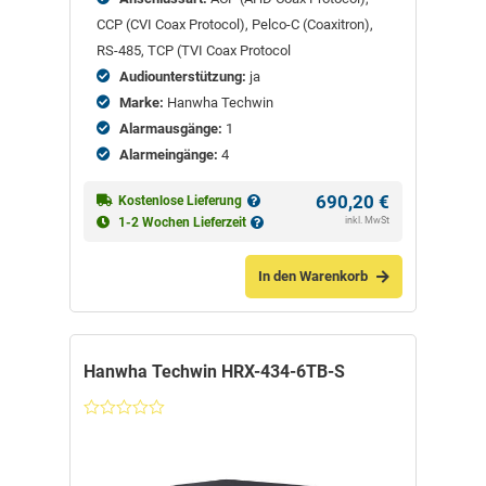
CCP (CVI Coax Protocol), Pelco-C (Coaxitron),
RS-485, TCP (TVI Coax Protocol
Audiounterstützung:
ja
Marke:
Hanwha Techwin
Alarmausgänge:
1
Alarmeingänge:
4
690,20
€
Kostenlose Lieferung
inkl. MwSt
1-2 Wochen Lieferzeit
In den Warenkorb
Hanwha Techwin HRX-434-6TB-S
Nicht
bewertet