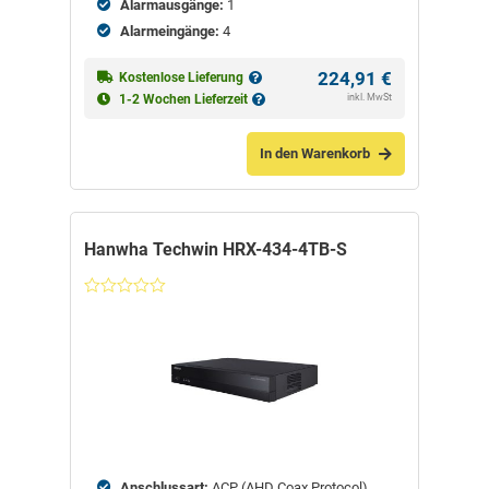
Alarmausgänge:
1
Alarmeingänge:
4
224,91
€
Kostenlose Lieferung
inkl. MwSt
1-2 Wochen Lieferzeit
In den Warenkorb
Hanwha Techwin HRX-434-4TB-S
Nicht
bewertet
Anschlussart:
ACP (AHD Coax Protocol),