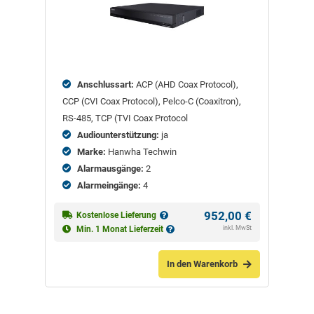
Anschlussart:
ACP (AHD Coax Protocol),
CCP (CVI Coax Protocol), Pelco-C (Coaxitron),
RS-485, TCP (TVI Coax Protocol
Audiounterstützung:
ja
Marke:
Hanwha Techwin
Alarmausgänge:
2
Alarmeingänge:
4
952,00
€
Kostenlose Lieferung
inkl. MwSt
Min. 1 Monat Lieferzeit
In den Warenkorb