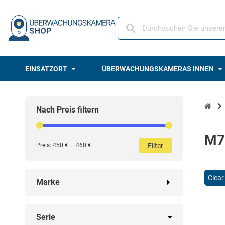
Skip
to
content
EINSATZORT
ÜBERWACHUNGSKAMERAS INNEN
Nach Preis filtern
M7
Filter
Preis:
450 €
—
460 €
Clear 
Marke
Serie