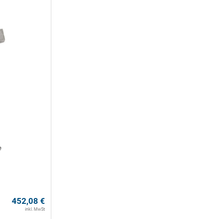
e
452,08
€
inkl. MwSt