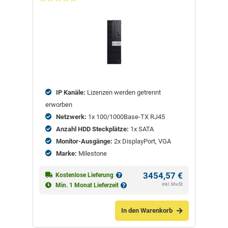
Nicht
bewertet
IP Kanäle:
Lizenzen werden getrennt
erworben
Netzwerk:
1x 100/1000Base-TX RJ45
Anzahl HDD Steckplätze:
1x SATA
Monitor-Ausgänge:
2x DisplayPort, VGA
Marke:
Milestone
3454,57
€
Kostenlose Lieferung
inkl. MwSt
Min. 1 Monat Lieferzeit
In den Warenkorb