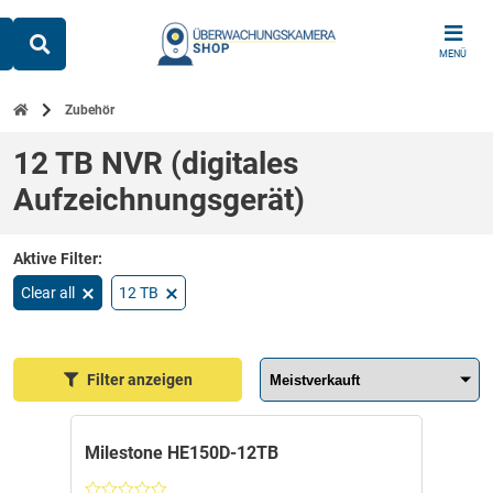
Skip
to
MENÜ
content
Zubehör
12 TB NVR (digitales
Aufzeichnungsgerät)
Clear all
12 TB
Sortieren nach:
Filter anzeigen
Milestone HE150D-12TB