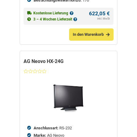
Betrachtungswinkel horizo:
170
622,05
€
Kostenlose Lieferung
inkl. MwSt
3 – 4 Wochen Lieferzeit
In den Warenkorb
AG Neovo HX-24G
Nicht
bewertet
Anschlussart:
RS-232
Marke:
AG Neovo