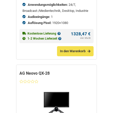
Anwendungsmöglichkeiten:
24/7,
Broadcast-/Medientechnik, Desktop, Industrie
Audioeingänge:
1
Auflösung Pixel:
1920×1080
1328,47
€
Kostenlose Lieferung
inkl. MwSt
1-2 Wochen Lieferzeit
In den Warenkorb
AG Neovo QX-28
Nicht
bewertet