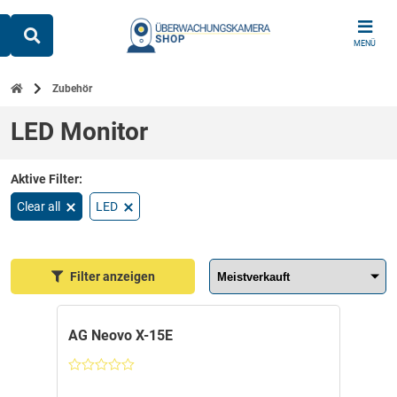
Skip
to
MENÜ
content
Zubehör
LED Monitor
Clear all
LED
Sortieren nach:
Filter anzeigen
AG Neovo X-15E
Nicht
bewertet