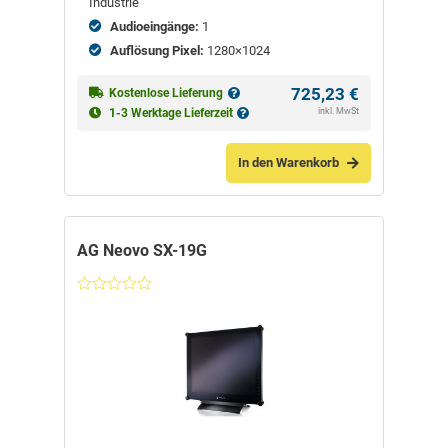
Industrie
Audioeingänge:
1
Auflösung Pixel:
1280×1024
725,23
€
Kostenlose Lieferung
inkl. MwSt
1-3 Werktage Lieferzeit
In den Warenkorb
AG Neovo SX-19G
Nicht
bewertet