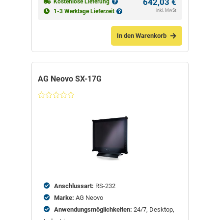
642,03
€
Kostenlose Lieferung
inkl. MwSt
1-3 Werktage Lieferzeit
In den Warenkorb
AG Neovo SX-17G
Nicht
bewertet
Anschlussart:
RS-232
Marke:
AG Neovo
Anwendungsmöglichkeiten:
24/7, Desktop,